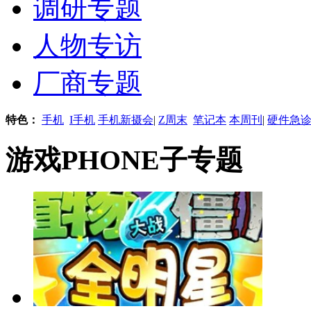
调研专题
人物专访
厂商专题
特色：
手机
I手机
手机新摄会
|
Z周末
笔记本
本周刊
|
硬件急
游戏PHONE子专题