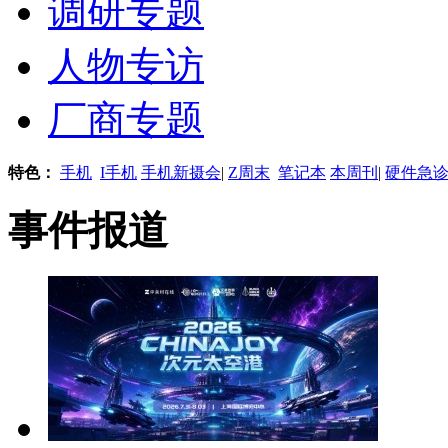
调研专题
人物专访
厂商专题
特色：
手机
I手机
手机新摄会
|
Z周末
笔记本
本周刊
|
硬件急
事件报道