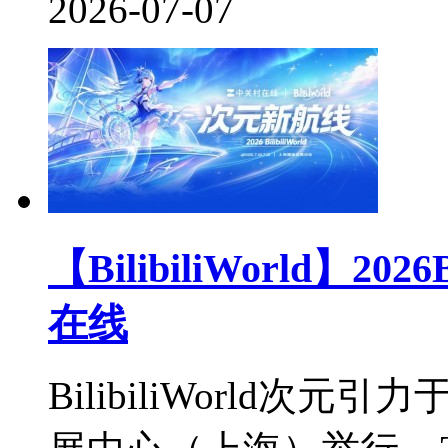
2026-07-07
【BilibiliWorld
在线
BilibiliWorld次元