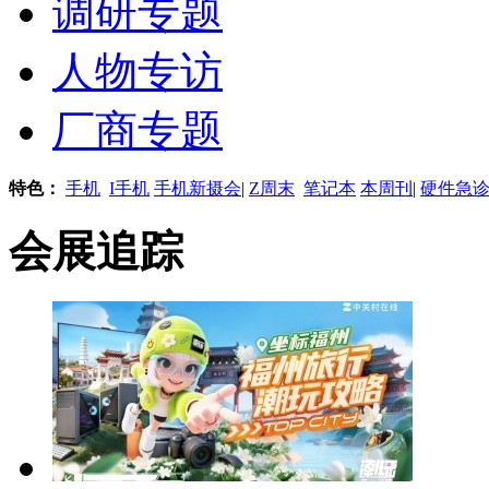
调研专题
人物专访
厂商专题
特色：
手机
I手机
手机新摄会
|
Z周末
笔记本
本周刊
|
硬件急
会展追踪