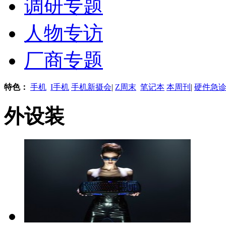
调研专题
人物专访
厂商专题
特色：
手机
I手机
手机新摄会
|
Z周末
笔记本
本周刊
|
硬件急
外设装