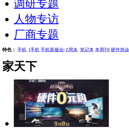
调研专题
人物专访
厂商专题
特色：
手机
I手机
手机新摄会
|
Z周末
笔记本
本周刊
|
硬件急
家天下