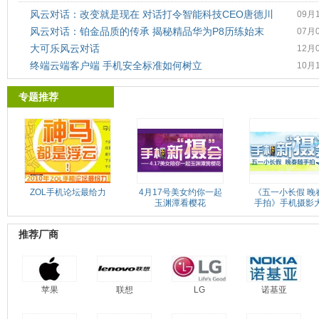
风云对话：改变就是现在 对话打令智能科技CEO唐德川
09月
风云对话：铂金品质的传承 揭秘精品华为P8历练始末
07月
大可乐风云对话
12月
终端云端客户端 手机安全标准如何树立
10月
专题推荐
ZOL手机论坛最给力
4月17号美女约你一起
《五一小长假 晚
玉渊潭看樱花
手拍》手机摄影
推荐厂商
苹果
联想
LG
诺基亚