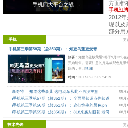
方面都有
手机四大平台之战
手机江湖
201
现以及
部分用户
I手机
更
i手机第三季第58期（总353期）： 知更鸟蓝更受青
摘要：
知更鸟蓝版荣耀9将于9月中旬在
开始销售。需要注意的是这款配色是限
应的，售...[
详细
]
时间：
2017-09-05 09:54:19
新奇特： 知道这些事儿 选电动车从此不再没主意
08月
i手机第三季第57期（总352期）： 全面屏知识点你知道
08月
i手机第三季第56期（总351期）： 这些惊艳的颜色iph
08月
i手机第三季第55期（总350期）： 818来袭别眼花 老司
08月
技术先锋
更