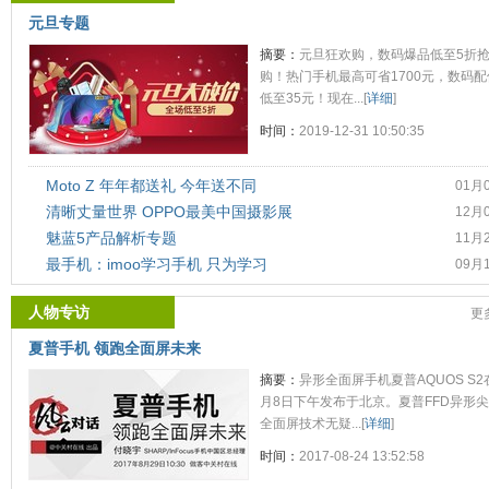
元旦专题
摘要：
元旦狂欢购，数码爆品低至5折
购！热门手机最高可省1700元，数码配
低至35元！现在...[
详细
]
时间：
2019-12-31 10:50:35
Moto Z 年年都送礼 今年送不同
01月
清晰丈量世界 OPPO最美中国摄影展
12月
魅蓝5产品解析专题
11月
最手机：imoo学习手机 只为学习
09月
人物专访
更
夏普手机 领跑全面屏未来
摘要：
异形全面屏手机夏普AQUOS S2
月8日下午发布于北京。夏普FFD异形
全面屏技术无疑...[
详细
]
时间：
2017-08-24 13:52:58