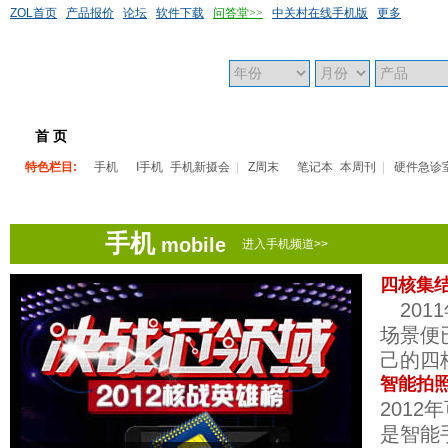
ZOL首页
产品报价
论坛
软件下载
问答堂>>
中关村在线手机版
更多
首 页
采购指导
技术先锋
会展追踪
特色栏目:
手机
I手机
手机新摄会
|
Z周末
笔记本
本周刊
|
硬件急诊
手机
mobile
进入手机频道>>
四核集结 
201
场景便
己的四核
智能拍照
201
是智能