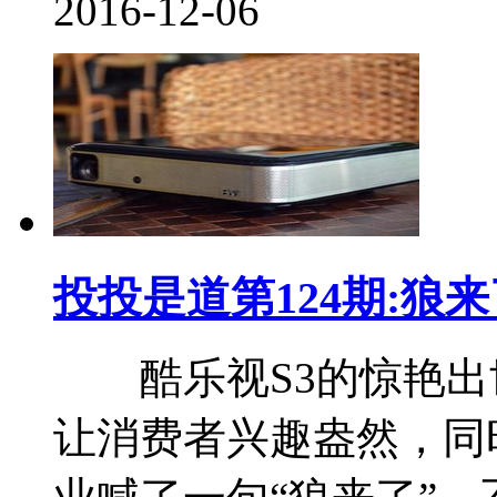
2016-12-06
投投是道第124期:狼
酷乐视S3的惊艳出
让消费者兴趣盎然，同