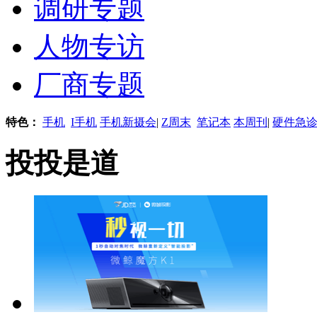
调研专题
人物专访
厂商专题
特色：
手机
I手机
手机新摄会
|
Z周末
笔记本
本周刊
|
硬件急
投投是道