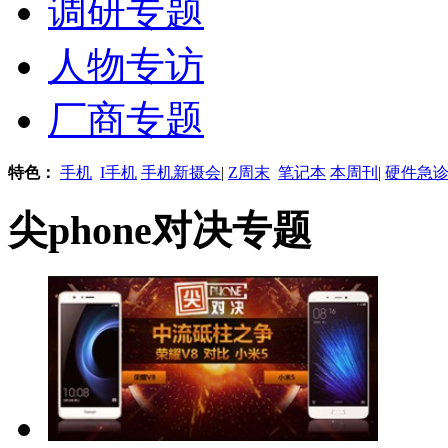
调研专题
人物专访
厂商专题
特色：
手机
I手机
手机新摄会
|
Z周末
笔记本
本周刊
|
硬件急
尖phone对决专题