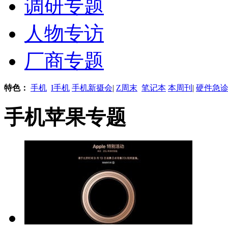
调研专题
人物专访
厂商专题
特色：
手机
I手机
手机新摄会
|
Z周末
笔记本
本周刊
|
硬件急
手机苹果专题