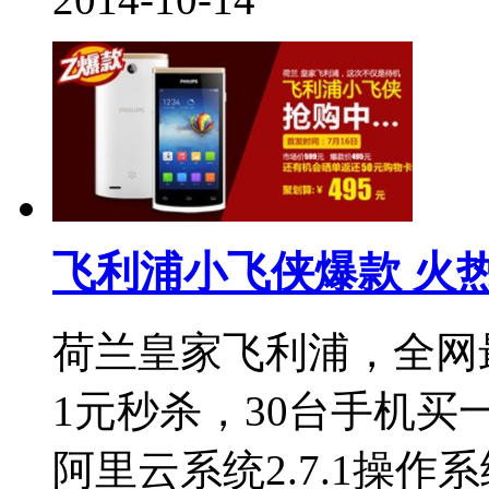
飞利浦小飞侠爆款 火
荷兰皇家飞利浦，全网最
1元秒杀，30台手机
阿里云系统2.7.1操