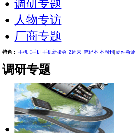
调研专题
人物专访
厂商专题
特色：
手机
I手机
手机新摄会
|
Z周末
笔记本
本周刊
|
硬件急
调研专题